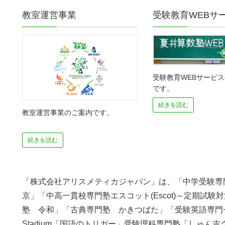
教室運営事業
受験教育WEBサ
受験教育WEBサービ
です。
続きを読む
教室運営事業のご案内です。
続きを読む
「株式会社アリスメティカジャパン」は、「中学受験専
京」「中高一貫校専門塾エスコット(Escot)～定期試
塾 令和」「古典専門塾 かきつばた」「受験英語専門ゼミ
Stadium「国語のトリガー」受験理科専門塾「しゅん